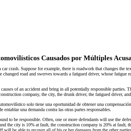
movilísticos Causados ​​por Múltiples Acus
 a car crash. Suppose for example, there is roadwork that changes the tex
the changed road and swerves towards a fatigued driver, whose fatigue r
causes of an accident and bring in all potentially responsible parties. Thi
onstruction company, the city, the drunk driver, the fatigued driver, an
omovilístico solo tiene una oportunidad de obtener una compensación p
 de entablar una demanda contra las otras partes responsables.
nd to be responsible. Often, one or more defendants will use the defense t
, and the city is 10% at fault, the construction company is 20% at fault, th
iff will be able to recover all of his or her damages from the other partie