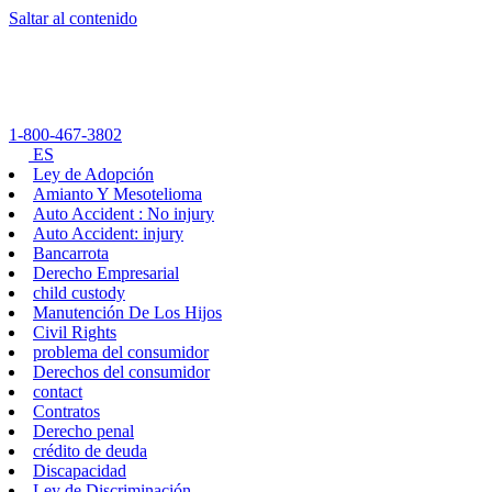
Saltar al contenido
1-800-467-3802
ES
Ley de Adopción
Amianto Y Mesotelioma
Auto Accident : No injury
Auto Accident: injury
Bancarrota
Derecho Empresarial
child custody
Manutención De Los Hijos
Civil Rights
problema del consumidor
Derechos del consumidor
contact
Contratos
Derecho penal
crédito de deuda
Discapacidad
Ley de Discriminación