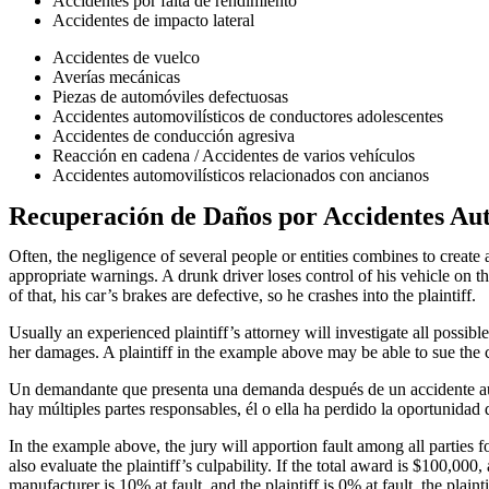
Accidentes por falta de rendimiento
Accidentes de impacto lateral
Accidentes de vuelco
Averías mecánicas
Piezas de automóviles defectuosas
Accidentes automovilísticos de conductores adolescentes
Accidentes de conducción agresiva
Reacción en cadena / Accidentes de varios vehículos
Accidentes automovilísticos relacionados con ancianos
Recuperación de Daños por Accidentes Auto
Often, the negligence of several people or entities combines to create
appropriate warnings. A drunk driver loses control of his vehicle on 
of that, his car’s brakes are defective, so he crashes into the plaintiff.
Usually an experienced plaintiff’s attorney will investigate all possible 
her damages. A plaintiff in the example above may be able to sue the c
Un demandante que presenta una demanda después de un accidente aut
hay múltiples partes responsables, él o ella ha perdido la oportunidad
In the example above, the jury will apportion fault among all parties fou
also evaluate the plaintiff’s culpability. If the total award is $100,000
manufacturer is 10% at fault, and the plaintiff is 0% at fault, the plaint