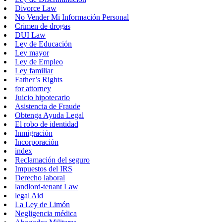
Divorce Law
No Vender Mi Información Personal
Crimen de drogas
DUI Law
Ley de Educación
Ley mayor
Ley de Empleo
Ley familiar
Father’s Rights
for attorney
Juicio hipotecario
Asistencia de Fraude
Obtenga Ayuda Legal
El robo de identidad
Inmigración
Incorporación
index
Reclamación del seguro
Impuestos del IRS
Derecho laboral
landlord-tenant Law
legal Aid
La Ley de Limón
Negligencia médica