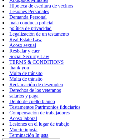
Abogados Militares
Hipoteca de escritura de vecinos
Lesiones Personales
Demanda Personal
mala conducta policial
política de privacidad
Legalización de un testamento
Real Estate Law
Acoso sexual
Resbalar y caer
Social Security Law
TERMS & CONDITIONS
thank you
Multa de tránsito
Multa de tránsito
Reclamación de desempleo
Derechos de los veteranos
salarios y paga
Delito de cuello blanco
Testamentos Patrimonios fiduciarios
Compensación de trabajadores
Acoso laboral
Lesiones en el lugar de trabajo
Muerte injusta
Terminación Injusta