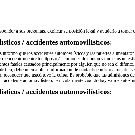
ponder a sus preguntas, explicar su posición legal y ayudarlo a tomar 
sticos / accidentes automovilísticos:
as informó que los accidentes automovilísticos y las muertes aumentaro
 se encuentran entre los tipos más comunes de choques que causan lesio
ntes fatales causados ​​principalmente por alguien que no sea el difunt
stico, debe intercambiar información de contacto e información del segu
a ni reconocer que usted tuvo la culpa. Es probable que las admisiones d
un accidente automovilístico, particularmente cuando hay varios autos i
sticos / accidentes automovilísticos: