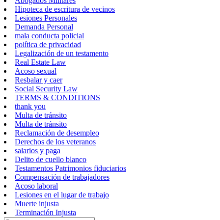
Abogados Militares
Hipoteca de escritura de vecinos
Lesiones Personales
Demanda Personal
mala conducta policial
política de privacidad
Legalización de un testamento
Real Estate Law
Acoso sexual
Resbalar y caer
Social Security Law
TERMS & CONDITIONS
thank you
Multa de tránsito
Multa de tránsito
Reclamación de desempleo
Derechos de los veteranos
salarios y paga
Delito de cuello blanco
Testamentos Patrimonios fiduciarios
Compensación de trabajadores
Acoso laboral
Lesiones en el lugar de trabajo
Muerte injusta
Terminación Injusta