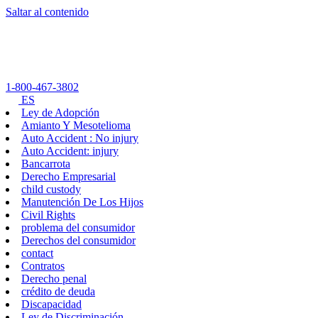
Saltar al contenido
1-800-467-3802
ES
Ley de Adopción
Amianto Y Mesotelioma
Auto Accident : No injury
Auto Accident: injury
Bancarrota
Derecho Empresarial
child custody
Manutención De Los Hijos
Civil Rights
problema del consumidor
Derechos del consumidor
contact
Contratos
Derecho penal
crédito de deuda
Discapacidad
Ley de Discriminación