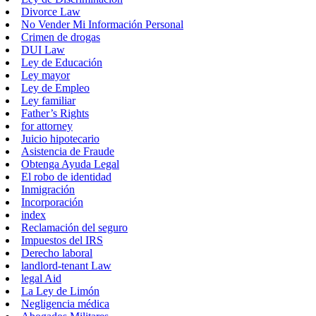
Divorce Law
No Vender Mi Información Personal
Crimen de drogas
DUI Law
Ley de Educación
Ley mayor
Ley de Empleo
Ley familiar
Father’s Rights
for attorney
Juicio hipotecario
Asistencia de Fraude
Obtenga Ayuda Legal
El robo de identidad
Inmigración
Incorporación
index
Reclamación del seguro
Impuestos del IRS
Derecho laboral
landlord-tenant Law
legal Aid
La Ley de Limón
Negligencia médica