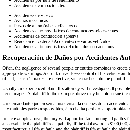
Accidentes por falta de rendimiento
Accidentes de impacto lateral
Accidentes de vuelco
Averías mecánicas
Piezas de automóviles defectuosas
Accidentes automovilísticos de conductores adolescentes
Accidentes de conducción agresiva
Reacción en cadena / Accidentes de varios vehículos
Accidentes automovilísticos relacionados con ancianos
Recuperación de Daños por Accidentes Auto
Often, the negligence of several people or entities combines to create
appropriate warnings. A drunk driver loses control of his vehicle on 
of that, his car’s brakes are defective, so he crashes into the plaintiff.
Usually an experienced plaintiff’s attorney will investigate all possible 
her damages. A plaintiff in the example above may be able to sue the c
Un demandante que presenta una demanda después de un accidente aut
hay múltiples partes responsables, él o ella ha perdido la oportunidad
In the example above, the jury will apportion fault among all parties fou
also evaluate the plaintiff’s culpability. If the total award is $100,000
manufacturer is 10% at fault, and the plaintiff is 0% at fault, the plaint