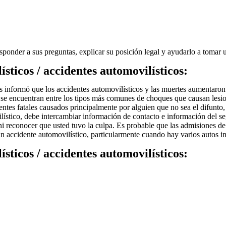
ponder a sus preguntas, explicar su posición legal y ayudarlo a tomar 
sticos / accidentes automovilísticos:
as informó que los accidentes automovilísticos y las muertes aumentaro
 se encuentran entre los tipos más comunes de choques que causan lesio
ntes fatales causados ​​principalmente por alguien que no sea el difunt
stico, debe intercambiar información de contacto e información del segu
a ni reconocer que usted tuvo la culpa. Es probable que las admisiones d
un accidente automovilístico, particularmente cuando hay varios autos i
sticos / accidentes automovilísticos: