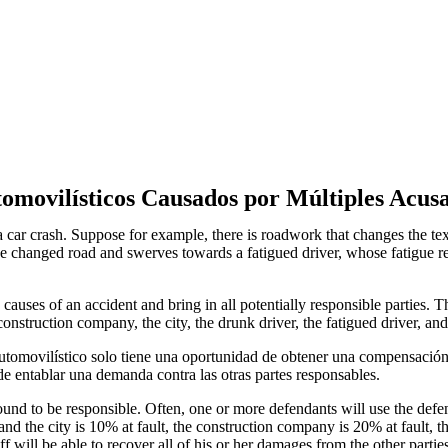
movilísticos Causados ​​por Múltiples Acus
 a car crash. Suppose for example, there is roadwork that changes the tex
the changed road and swerves towards a fatigued driver, whose fatigue r
causes of an accident and bring in all potentially responsible parties. Thi
onstruction company, the city, the drunk driver, the fatigued driver, an
omovilístico solo tiene una oportunidad de obtener una compensación p
 de entablar una demanda contra las otras partes responsables.
nd to be responsible. Often, one or more defendants will use the defense t
, and the city is 10% at fault, the construction company is 20% at fault, th
iff will be able to recover all of his or her damages from the other partie