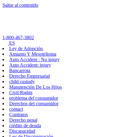
Saltar al contenido
1-800-467-3802
ES
Ley de Adopción
Amianto Y Mesotelioma
Auto Accident : No injury
Auto Accident: injury
Bancarrota
Derecho Empresarial
child custody
Manutención De Los Hijos
Civil Rights
problema del consumidor
Derechos del consumidor
contact
Contratos
Derecho penal
crédito de deuda
Discapacidad
Ley de Discriminación