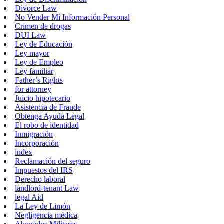
Divorce Law
No Vender Mi Información Personal
Crimen de drogas
DUI Law
Ley de Educación
Ley mayor
Ley de Empleo
Ley familiar
Father’s Rights
for attorney
Juicio hipotecario
Asistencia de Fraude
Obtenga Ayuda Legal
El robo de identidad
Inmigración
Incorporación
index
Reclamación del seguro
Impuestos del IRS
Derecho laboral
landlord-tenant Law
legal Aid
La Ley de Limón
Negligencia médica