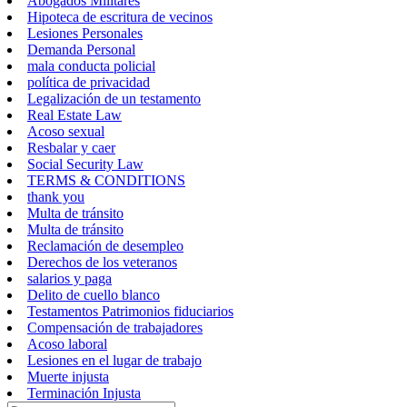
Abogados Militares
Hipoteca de escritura de vecinos
Lesiones Personales
Demanda Personal
mala conducta policial
política de privacidad
Legalización de un testamento
Real Estate Law
Acoso sexual
Resbalar y caer
Social Security Law
TERMS & CONDITIONS
thank you
Multa de tránsito
Multa de tránsito
Reclamación de desempleo
Derechos de los veteranos
salarios y paga
Delito de cuello blanco
Testamentos Patrimonios fiduciarios
Compensación de trabajadores
Acoso laboral
Lesiones en el lugar de trabajo
Muerte injusta
Terminación Injusta