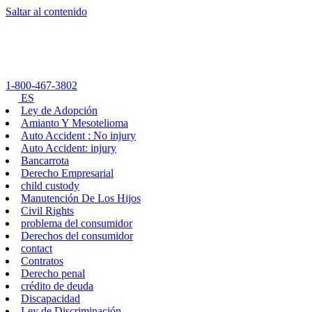
Saltar al contenido
1-800-467-3802
ES
Ley de Adopción
Amianto Y Mesotelioma
Auto Accident : No injury
Auto Accident: injury
Bancarrota
Derecho Empresarial
child custody
Manutención De Los Hijos
Civil Rights
problema del consumidor
Derechos del consumidor
contact
Contratos
Derecho penal
crédito de deuda
Discapacidad
Ley de Discriminación