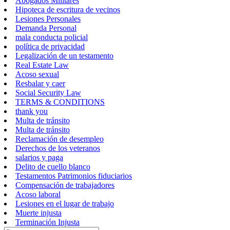
Abogados Militares
Hipoteca de escritura de vecinos
Lesiones Personales
Demanda Personal
mala conducta policial
política de privacidad
Legalización de un testamento
Real Estate Law
Acoso sexual
Resbalar y caer
Social Security Law
TERMS & CONDITIONS
thank you
Multa de tránsito
Multa de tránsito
Reclamación de desempleo
Derechos de los veteranos
salarios y paga
Delito de cuello blanco
Testamentos Patrimonios fiduciarios
Compensación de trabajadores
Acoso laboral
Lesiones en el lugar de trabajo
Muerte injusta
Terminación Injusta