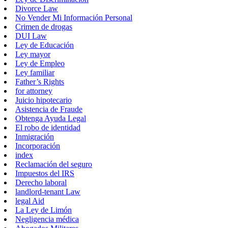
Divorce Law
No Vender Mi Información Personal
Crimen de drogas
DUI Law
Ley de Educación
Ley mayor
Ley de Empleo
Ley familiar
Father’s Rights
for attorney
Juicio hipotecario
Asistencia de Fraude
Obtenga Ayuda Legal
El robo de identidad
Inmigración
Incorporación
index
Reclamación del seguro
Impuestos del IRS
Derecho laboral
landlord-tenant Law
legal Aid
La Ley de Limón
Negligencia médica